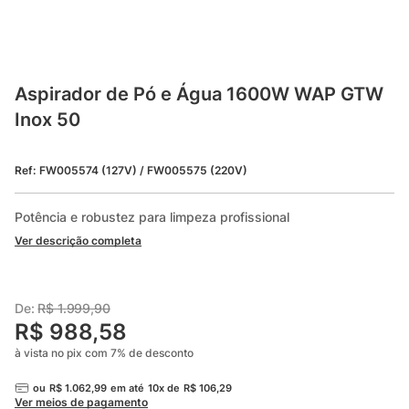
Aspirador de Pó e Água 1600W WAP GTW 
Inox 50
Ref
:
FW005574 (127V) / FW005575 (220V)
Potência e robustez para limpeza profissional
Ver descrição completa
De:
R$
1
.
999
,
90
R$
988
,
58
à vista no pix com
7
%
de desconto
ou
R$
1
.
062
,
99
em até
10
x de
R$
106
,
29
Ver meios de pagamento