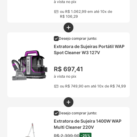
à vista no pix
ou
R$
1
.
062
,
99
em até 10x de
R$
106
,
29
Desejo comprar junto:
Extratora de Sujeiras Portátil WAP
Spot Cleaner W3 127V
R$
697
,
41
à vista no pix
ou
R$
749
,
90
em até 10x de
R$
74
,
99
Desejo comprar junto:
Extratora de Sujeira 1400W WAP
Multi Cleaner 220V
R$
2
.
399
,
90
-
25
%