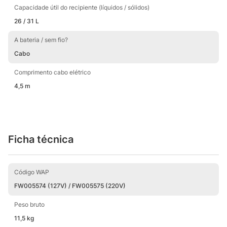
Capacidade útil do recipiente (líquidos / sólidos)
26 / 31 L
A bateria / sem fio?
Cabo
Comprimento cabo elétrico
4,5 m
Ficha técnica
Código WAP
FW005574 (127V) / FW005575 (220V)
Peso bruto
11,5 kg