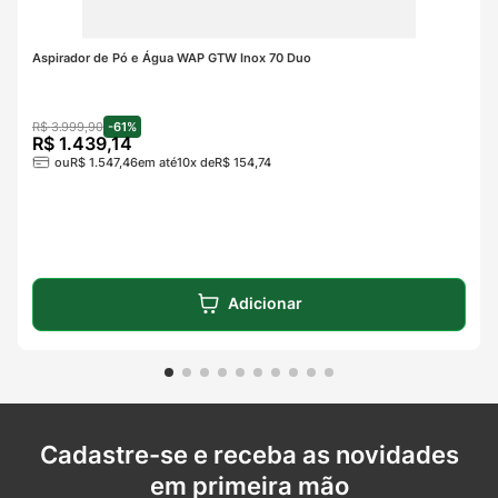
Aspirador de Pó e Água WAP GTW Inox 70 Duo
R$
3
.
999
,
90
-
61%
R$
1
.
439
,
14
ou
R$
1
.
547
,
46
em até
10
x de
R$
154
,
74
Adicionar
Cadastre-se e receba as novidades
em primeira mão