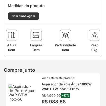
Medidas do produto
Sem embalagem
Altura
Largura
Profundidade
Peso
0cm
0cm
0cm
9kg
Compre junto
Você está neste produto:
Aspirador de Pó e Água 1600W
WAP GTW Inox 50 127V
R$
1
.
999
,
90
-
47
%
R$
988
,
58