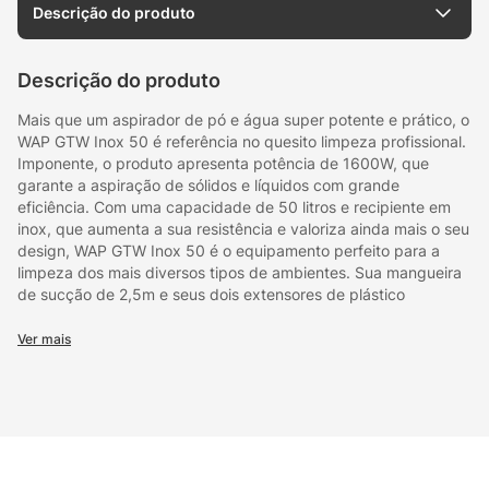
Descrição do produto
Descrição do produto
Mais que um aspirador de pó e água super potente e prático, o
WAP GTW Inox 50 é referência no quesito limpeza profissional.
Imponente, o produto apresenta potência de 1600W, que
garante a aspiração de sólidos e líquidos com grande
eficiência. Com uma capacidade de 50 litros e recipiente em
inox, que aumenta a sua resistência e valoriza ainda mais o seu
design, WAP GTW Inox 50 é o equipamento perfeito para a
limpeza dos mais diversos tipos de ambientes. Sua mangueira
de sucção de 2,5m e seus dois extensores de plástico
permitem que o produto tenha um grande alcance. A
flexibilidade conferida por acessórios como o bico canto, bico
Ver mais
escova e o bico múltiplo, e a praticidade em organizar tudo em
seu exclusivo porta-acessórios, tornam o produto a opção mais
indicada para negócios como lava-rápido, empresas do ramo
agropecuário, postos de gasolina, transportadoras, entre
outros. O carrinho para locomoção ainda permite que o
produto seja transportado com facilidade, tanto em ambientes