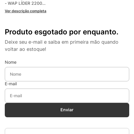
- WAP LÍDER 2200

- WAP NEW ECO WASH  2200

Ver descrição completa
- WAP PREMIER 2600

- WAP SILENT POWER 2800
Produto esgotado por enquanto.
Deixe seu e-mail e saiba em primeira mão quando
voltar ao estoque!
Nome
E-mail
Enviar