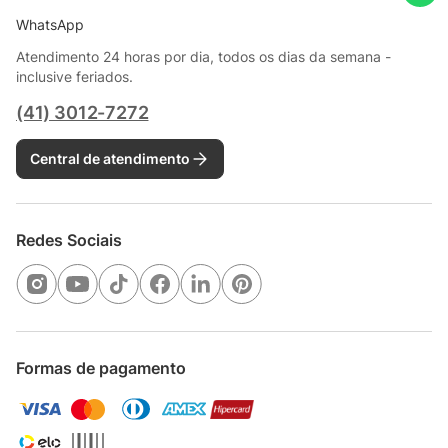
Trabalhe conosco
Blog WAP Beauty
Blog WAP Receitas
Suporte e segurança
Dúvidas frequentes
Política de privacidade
Termos e condições
Política de entrega
Trocas e devoluções
Manuais e garantias
Cupons e promoções
Onde comprar
Direito de arrependimento
Localizar assistência técnica
Quero ser assistência técnica
Guia de direito dos titulares - WAP
Cuidado com sites falsos