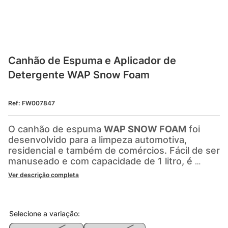
Canhão de Espuma e Aplicador de 
Detergente WAP Snow Foam
Ref
:
FW007847
O canhão de espuma 
WAP SNOW FOAM
 foi 
desenvolvido para a limpeza automotiva, 
residencial e também de comércios. Fácil de ser 
manuseado e com capacidade de 1 litro, é 
indicado para aumentar a produtividade na 
Ver descrição completa
limpeza.
Só o 
WAP SNOW FOAM
 garante eficiência 
máxima para produzir espuma branca, espessa 
Selecione a
variação
:
e em grande quantidade, permitindo que o 