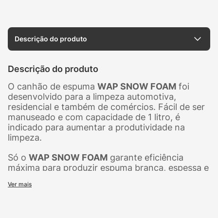
Descrição do produto
Descrição do produto
O canhão de espuma
WAP SNOW FOAM
foi
desenvolvido para a limpeza automotiva,
residencial e também de comércios. Fácil de ser
manuseado e com capacidade de 1 litro, é
indicado para aumentar a produtividade na
limpeza.
Só o
WAP SNOW FOAM
garante eficiência
máxima para produzir espuma branca, espessa e
em grande quantidade, permitindo que o
Ver mais
produto utilizado se fixe sobre a superfície,
reagindo por mais tempo e removendo sujeiras,
como gorduras e outros. Pode ser utilizado com