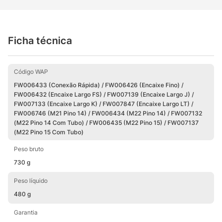
detergente, shampoo ou produto de sua
preferência.
Vem equipado com bico de regulagem (leque ou
Ficha técnica
concentrado) e regulagem de aplicação de
produto, que permite melhor adaptação à sua
maneira de trabalhar, evitando desperdício!
Código WAP
Nome da Conexão | Código da Conexão | Código
FW006433 (Conexão Rápida) / FW006426 (Encaixe Fino) /
EAN
FW006432 (Encaixe Largo FS) / FW007139 (Encaixe Largo J) /
FW007133 (Encaixe Largo K) / FW007847 (Encaixe Largo LT) /
Conexão Rápida | FW006433 | 7899831300709
FW006746 (M21 Pino 14) / FW006434 (M22 Pino 14) / FW007132
(M22 Pino 14 Com Tubo) / FW006435 (M22 Pino 15) / FW007137
Encaixe Fino | FW006426 | 7899831300228
(M22 Pino 15 Com Tubo)
Encaixe Largo FS | FW006432 | 7899831300693
Encaixe Largo J | FW007139 | 7899831300914
Peso bruto
Encaixe Largo K | FW007133 | 7899831300891
730 g
Encaixe Largo LT | FW007847 | 7899831302352
M21 Pino 14 | FW006746 | 7899831300730
Peso líquido
M22 Pino 14 | FW006434 | 7899831300716
480 g
M22 Pino 14 Com Tubo | FW007132 | 7899831300884
M22 Pino 15 | FW006435 | 7899831300723
Garantia
M22 Pino 15 Com Tubo | FW007137 | 7899831300907