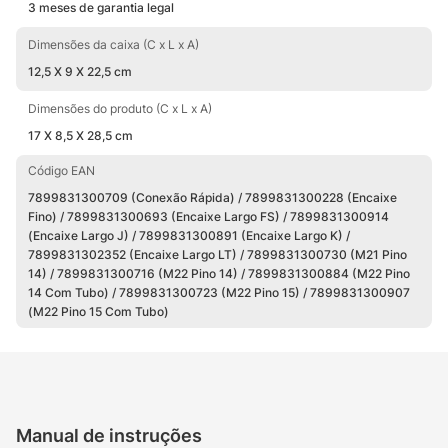
3 meses de garantia legal
*Verifique a conexão compatível com sua lavadora antes de
Dimensões da caixa (C x L x A)
realizar a compra.
12,5 X 9 X 22,5 cm
Dimensões do produto (C x L x A)
17 X 8,5 X 28,5 cm
Código EAN
7899831300709 (Conexão Rápida) / 7899831300228 (Encaixe
Fino) / 7899831300693 (Encaixe Largo FS) / 7899831300914
(Encaixe Largo J) / 7899831300891 (Encaixe Largo K) /
7899831302352 (Encaixe Largo LT) / 7899831300730 (M21 Pino
14) / 7899831300716 (M22 Pino 14) / 7899831300884 (M22 Pino
14 Com Tubo) / 7899831300723 (M22 Pino 15) / 7899831300907
(M22 Pino 15 Com Tubo)
Manual de instruções