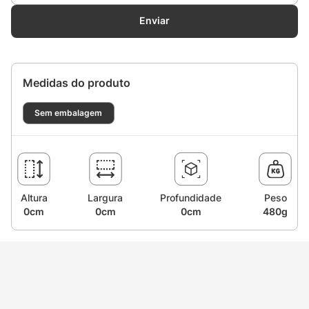
 M22 Pino 14 | FW006434 | 7899831300716
 M22 Pino 14 Com Tubo | FW007132 | 7899831300884
Enviar
 M22 Pino 15 | FW006435 | 7899831300723
 M22 Pino 15 Com Tubo | FW007137 | 7899831300907
*Verifique a conexão compatível com sua lavadora antes de 
Medidas do produto
realizar a compra.
Sem embalagem
Altura
Largura
Profundidade
Peso
0cm
0cm
0cm
480g