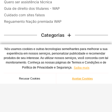
Quero ser assistência técnica
Guia de direito dos titulares - WAP
Cuidado com sites falsos
Reguamento Nação premiada WAP
Categorias
Contato
Nós usamos cookies e outras tecnologias semelhantes para melhorar a sua
experiência em nossos serviços, personalizar publicidade e recomendar
WhatsApp
produtos de seu interesse. Ao utilizar nossos serviços, você concorda com tal
monitoramento. Conheça as nossas páginas de Termos e Condições e de
Atendimento 24 horas por dia, todos os dias da semana -
Canhão de Espuma e Aplicador de Detergente WAP Snow Foam
Política de Privacidade e Segurança.
Saiba mais
inclusive feriados.
Indisponível
(41) 3012-7272
Recusar Cookies
Aceitar Cookies
Central de atendimento
Redes Sociais