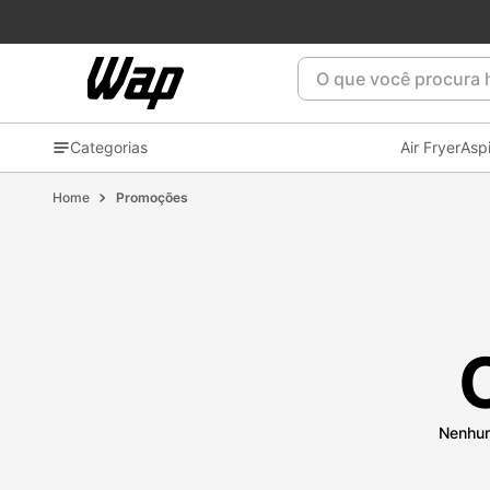
O que você procura ho
Categorias
Air Fryer
Asp
Promoções