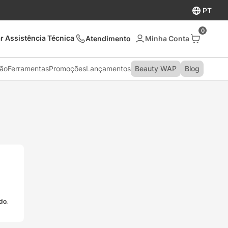
PT
0
r Assistência Técnica
Atendimento
são
Ferramentas
Promoções
Lançamentos
Beauty WAP
Blog
do.