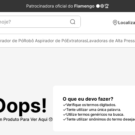
Patrocinadora oficial do
Flamengo
⚫🔴🏆
je?
Localiza
irador de Pó
Robô Aspirador de Pó
Extratoras
Lavadoras de Alta Pres
Oops!
O que eu devo fazer?
Verifique os termos digitados.
Tente utilizar uma única palavra.
Utilize termos genéricos na busca.
Tente utilizar sinônimos do termo deseja